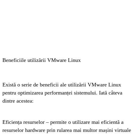
Frequently Asked Questions
Ce este VMware Linux?
Care sunt beneficiile utilizării VMware Linux?
Cum se instalează VMware Linux?
Solicita oferta de pret
Recomandari:
Beneficiile utilizării VMware Linux
Există o serie de beneficii ale utilizării VMware Linux 
pentru optimizarea performanței sistemului. Iată câteva 
dintre acestea:
Eficiența resurselor – permite o utilizare mai eficientă a 
resurselor hardware prin rularea mai multor mașini virtuale 