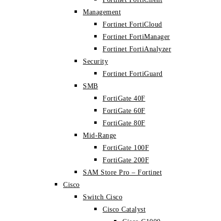
Management
Fortinet FortiCloud
Fortinet FortiManager
Fortinet FortiAnalyzer
Security
Fortinet FortiGuard
SMB
FortiGate 40F
FortiGate 60F
FortiGate 80F
Mid-Range
FortiGate 100F
FortiGate 200F
SAM Store Pro – Fortinet
Cisco
Switch Cisco
Cisco Catalyst