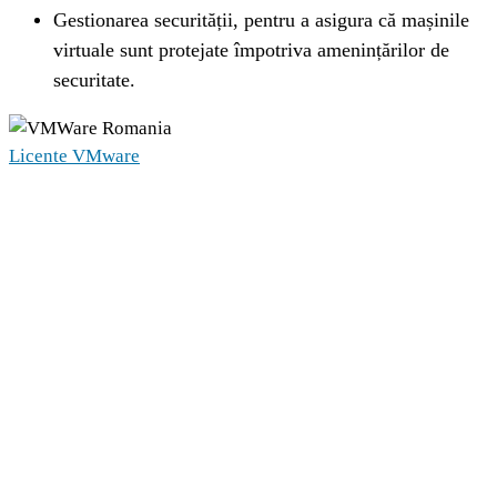
Gestionarea securității, pentru a asigura că mașinile 
virtuale sunt protejate împotriva amenințărilor de 
securitate.
Licente VMware
Cuprins
Licenta VMware Linux
Ce este VMware Linux?
Definiția și funcționalitățile VMware Linux
Beneficiile utilizării VMware Linux
Instalarea VMware Linux
Ghid pas cu pas pentru instalarea VMware Linux
Optimizarea performanței sistemului cu VMware Linux
Configurarea setărilor pentru performanță maximă
Studii de caz: VMware Linux în acțiune
Soluționarea problemelor comune în VMware Linux