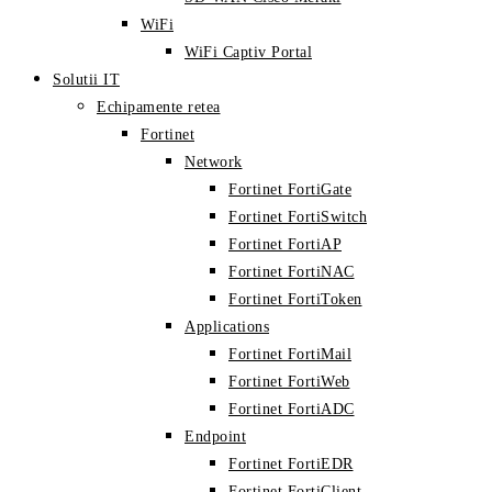
WiFi
WiFi Captiv Portal
Solutii IT
Echipamente retea
Fortinet
Network
Fortinet FortiGate
Fortinet FortiSwitch
Fortinet FortiAP
Fortinet FortiNAC
Fortinet FortiToken
Applications
Fortinet FortiMail
Fortinet FortiWeb
Fortinet FortiADC
Endpoint
Fortinet FortiEDR
Fortinet FortiClient